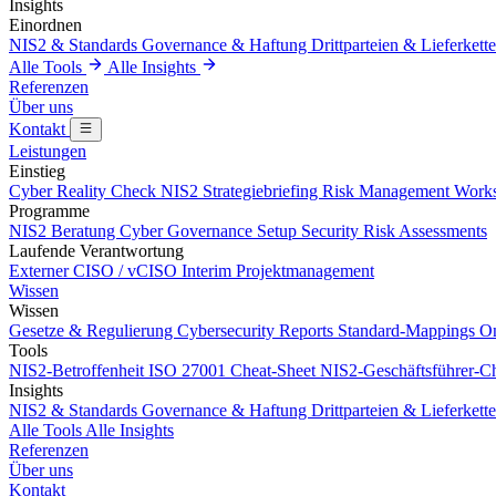
Insights
Einordnen
NIS2 & Standards
Governance & Haftung
Drittparteien & Lieferkett
Alle Tools
Alle Insights
Referenzen
Über uns
Kontakt
Leistungen
Einstieg
Cyber Reality Check
NIS2 Strategiebriefing
Risk Management Work
Programme
NIS2 Beratung
Cyber Governance Setup
Security Risk Assessments
Laufende Verantwortung
Externer CISO / vCISO
Interim Projektmanagement
Wissen
Wissen
Gesetze & Regulierung
Cybersecurity Reports
Standard-Mappings
On
Tools
NIS2-Betroffenheit
ISO 27001 Cheat-Sheet
NIS2-Geschäftsführer-Ch
Insights
NIS2 & Standards
Governance & Haftung
Drittparteien & Lieferkett
Alle Tools
Alle Insights
Referenzen
Über uns
Kontakt