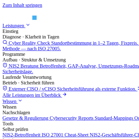
Zum Inhalt springen
Leistungen
Einstieg
Diagnose · Klarheit in Tagen
Cyber Reality Check
Standortbestimmung in 1–2 Tagen, Fixpreis.
Methode — nach ISO 27005.
Programme
Aufbau · Struktur & Umsetzung
NIS2 Beratung
Betroffenheit, GAP-Analyse, Umsetzungs-Roadm
Sicherheitslage.
Laufende Verantwortung
Betrieb · Sicherheit führen
Externer CISO / vCISO
Sicherheitsführung als externe Funktion.
Alle Leistungen im Überblick
Wissen
Wissen
Nachschlagen
Gesetze & Regulierung
Cybersecurity Reports
Standard-Mappings
On
Tools
Selbst prüfen
NIS2-Betroffenheit
ISO 27001 Cheat-Sheet
NIS2-Geschäftsführer-Ch