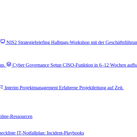
NIS2 Strategiebriefing
Halbtags-Workshop mit der Geschäftsführung
ap.
Cyber Governance Setup
CISO-Funktion in 6–12 Wochen aufb
Interim Projektmanagement
Erfahrene Projektleitung auf Zeit.
line-Ressourcen
eckliste
IT-Notfallplan: Incident-Playbooks