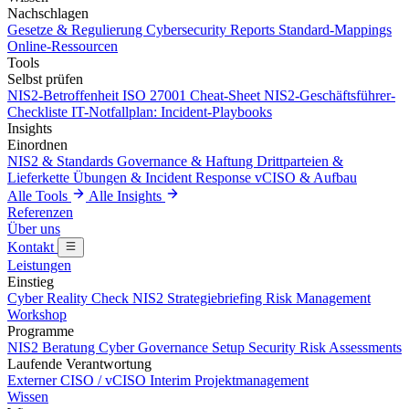
Nachschlagen
Gesetze & Regulierung
Cybersecurity Reports
Standard-Mappings
Online-Ressourcen
Tools
Selbst prüfen
NIS2-Betroffenheit
ISO 27001 Cheat-Sheet
NIS2-Geschäftsführer-
Checkliste
IT-Notfallplan: Incident-Playbooks
Insights
Einordnen
NIS2 & Standards
Governance & Haftung
Drittparteien &
Lieferkette
Übungen & Incident Response
vCISO & Aufbau
Alle Tools
Alle Insights
Referenzen
Über uns
Kontakt
Leistungen
Einstieg
Cyber Reality Check
NIS2 Strategiebriefing
Risk Management
Workshop
Programme
NIS2 Beratung
Cyber Governance Setup
Security Risk Assessments
Laufende Verantwortung
Externer CISO / vCISO
Interim Projektmanagement
Wissen