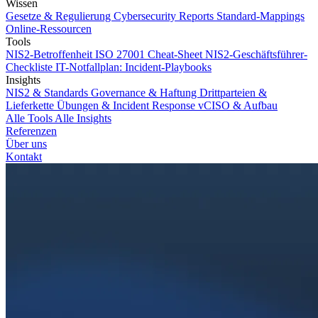
Wissen
Gesetze & Regulierung
Cybersecurity Reports
Standard-Mappings
Online-Ressourcen
Tools
NIS2-Betroffenheit
ISO 27001 Cheat-Sheet
NIS2-Geschäftsführer-
Checkliste
IT-Notfallplan: Incident-Playbooks
Insights
NIS2 & Standards
Governance & Haftung
Drittparteien &
Lieferkette
Übungen & Incident Response
vCISO & Aufbau
Alle Tools
Alle Insights
Referenzen
Über uns
Kontakt