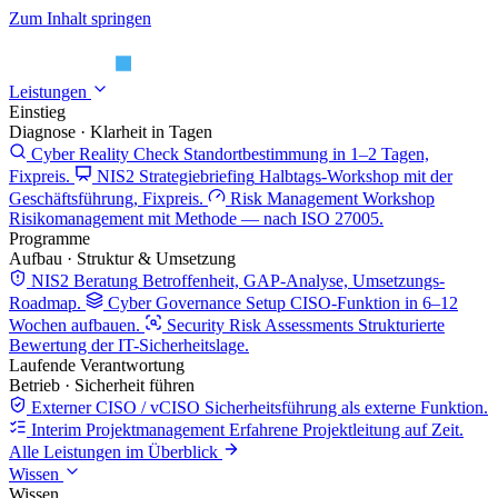
Zum Inhalt springen
Leistungen
Einstieg
Diagnose · Klarheit in Tagen
Cyber Reality Check
Standortbestimmung in 1–2 Tagen,
Fixpreis.
NIS2 Strategiebriefing
Halbtags-Workshop mit der
Geschäftsführung, Fixpreis.
Risk Management Workshop
Risikomanagement mit Methode — nach ISO 27005.
Programme
Aufbau · Struktur & Umsetzung
NIS2 Beratung
Betroffenheit, GAP-Analyse, Umsetzungs-
Roadmap.
Cyber Governance Setup
CISO-Funktion in 6–12
Wochen aufbauen.
Security Risk Assessments
Strukturierte
Bewertung der IT-Sicherheitslage.
Laufende Verantwortung
Betrieb · Sicherheit führen
Externer CISO / vCISO
Sicherheitsführung als externe Funktion.
Interim Projektmanagement
Erfahrene Projektleitung auf Zeit.
Alle Leistungen im Überblick
Wissen
Wissen