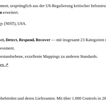
t, ursprünglich aus der US-Regulierung kritischer Infrastruktu
n
erweitert.
gy (NIST), USA.
ect, Detect, Respond, Recover
— mit insgesamt 23 Kategorien 
sessment.
rstandsebene, exzellente Mappings zu anderen Standards.
hen
↗
ehörden und deren Lieferanten. Mit über 1.000 Controls in 20 F