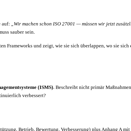
e auf:
„Wir machen schon ISO 27001 — müssen wir jetzt zusätz
uss sauber sein.
ten Frameworks und zeigt, wie sie sich überlappen, wo sie sich
anagementsysteme (ISMS)
. Beschreibt nicht primär Maßnahm
tinuierlich verbessert?
stützung, Betrieb, Bewertung, Verbesserung) plus Anhang A mit