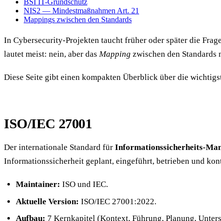
BSI IT-Grundschutz
NIS2 — Mindestmaßnahmen Art. 21
Mappings zwischen den Standards
In Cybersecurity-Projekten taucht früher oder später die Frag
lautet meist: nein, aber das
Mapping
zwischen den Standards m
Diese Seite gibt einen kompakten Überblick über die wichtigs
ISO/IEC 27001
Der internationale Standard für
Informationssicherheits-M
Informationssicherheit geplant, eingeführt, betrieben und kon
Maintainer:
ISO und IEC.
Aktuelle Version:
ISO/IEC 27001:2022.
Aufbau:
7 Kernkapitel (Kontext, Führung, Planung, Unter