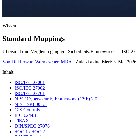
Wissen
Standard-Mappings
Übersicht und Vergleich gängiger Sicherheits-Frameworks — ISO 27
Von DI Herwart Wermescher, MBA
·
Zuletzt aktualisiert:
3. Mai 202
Inhalt
ISO/IEC 27001
ISO/IEC 27002
ISO/IEC 27701
NIST Cybersecurity Framework (CSF) 2.0
NIST SP 800-53
CIS Controls
IEC 62443
TISAX
DIN/SPEC 27076
SOC 1 / SOC 2