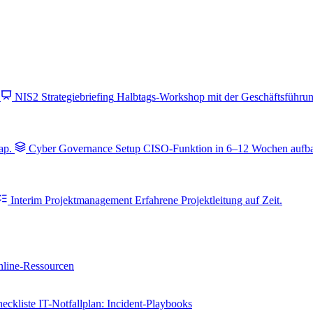
NIS2 Strategiebriefing
Halbtags-Workshop mit der Geschäftsführung
ap.
Cyber Governance Setup
CISO-Funktion in 6–12 Wochen aufb
Interim Projektmanagement
Erfahrene Projektleitung auf Zeit.
line-Ressourcen
eckliste
IT-Notfallplan: Incident-Playbooks