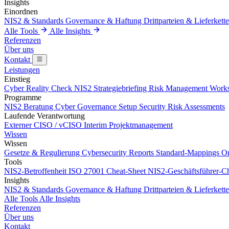
Insights
Einordnen
NIS2 & Standards
Governance & Haftung
Drittparteien & Lieferkett
Alle Tools
Alle Insights
Referenzen
Über uns
Kontakt
Leistungen
Einstieg
Cyber Reality Check
NIS2 Strategiebriefing
Risk Management Work
Programme
NIS2 Beratung
Cyber Governance Setup
Security Risk Assessments
Laufende Verantwortung
Externer CISO / vCISO
Interim Projektmanagement
Wissen
Wissen
Gesetze & Regulierung
Cybersecurity Reports
Standard-Mappings
On
Tools
NIS2-Betroffenheit
ISO 27001 Cheat-Sheet
NIS2-Geschäftsführer-Ch
Insights
NIS2 & Standards
Governance & Haftung
Drittparteien & Lieferkett
Alle Tools
Alle Insights
Referenzen
Über uns
Kontakt