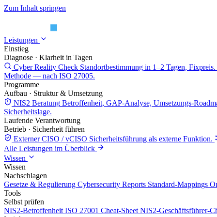
Zum Inhalt springen
Leistungen
Einstieg
Diagnose · Klarheit in Tagen
Cyber Reality Check
Standortbestimmung in 1–2 Tagen, Fixpreis.
Methode — nach ISO 27005.
Programme
Aufbau · Struktur & Umsetzung
NIS2 Beratung
Betroffenheit, GAP-Analyse, Umsetzungs-Roadm
Sicherheitslage.
Laufende Verantwortung
Betrieb · Sicherheit führen
Externer CISO / vCISO
Sicherheitsführung als externe Funktion.
Alle Leistungen im Überblick
Wissen
Wissen
Nachschlagen
Gesetze & Regulierung
Cybersecurity Reports
Standard-Mappings
On
Tools
Selbst prüfen
NIS2-Betroffenheit
ISO 27001 Cheat-Sheet
NIS2-Geschäftsführer-Ch