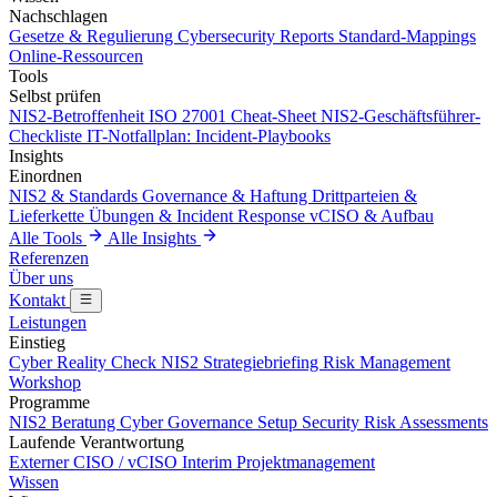
Nachschlagen
Gesetze & Regulierung
Cybersecurity Reports
Standard-Mappings
Online-Ressourcen
Tools
Selbst prüfen
NIS2-Betroffenheit
ISO 27001 Cheat-Sheet
NIS2-Geschäftsführer-
Checkliste
IT-Notfallplan: Incident-Playbooks
Insights
Einordnen
NIS2 & Standards
Governance & Haftung
Drittparteien &
Lieferkette
Übungen & Incident Response
vCISO & Aufbau
Alle Tools
Alle Insights
Referenzen
Über uns
Kontakt
Leistungen
Einstieg
Cyber Reality Check
NIS2 Strategiebriefing
Risk Management
Workshop
Programme
NIS2 Beratung
Cyber Governance Setup
Security Risk Assessments
Laufende Verantwortung
Externer CISO / vCISO
Interim Projektmanagement
Wissen