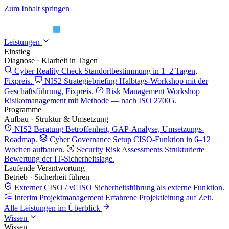
Zum Inhalt springen
Leistungen
Einstieg
Diagnose · Klarheit in Tagen
Cyber Reality Check
Standortbestimmung in 1–2 Tagen,
Fixpreis.
NIS2 Strategiebriefing
Halbtags-Workshop mit der
Geschäftsführung, Fixpreis.
Risk Management Workshop
Risikomanagement mit Methode — nach ISO 27005.
Programme
Aufbau · Struktur & Umsetzung
NIS2 Beratung
Betroffenheit, GAP-Analyse, Umsetzungs-
Roadmap.
Cyber Governance Setup
CISO-Funktion in 6–12
Wochen aufbauen.
Security Risk Assessments
Strukturierte
Bewertung der IT-Sicherheitslage.
Laufende Verantwortung
Betrieb · Sicherheit führen
Externer CISO / vCISO
Sicherheitsführung als externe Funktion.
Interim Projektmanagement
Erfahrene Projektleitung auf Zeit.
Alle Leistungen im Überblick
Wissen
Wissen