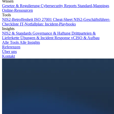
Wissen
Gesetze & Regulierung
Cybersecurity Reports
Standard-Mappings
Online-Ressourcen
Tools
NIS2-Betroffenheit
ISO 27001 Cheat-Sheet
NIS2-Geschäftsführer-
Checkliste
IT-Notfallplan: Incident-Playbooks
Insights
NIS2 & Standards
Governance & Haftung
Drittparteien &
Lieferkette
Übungen & Incident Response
vCISO & Aufbau
Alle Tools
Alle Insights
Referenzen
Über uns
Kontakt