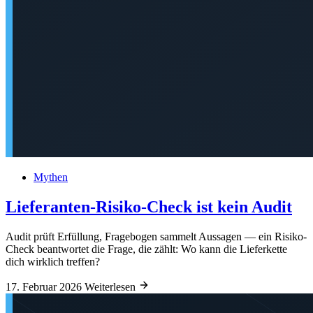
Mythen
Lieferanten-Risiko-Check ist kein Audit
Audit prüft Erfüllung, Fragebogen sammelt Aussagen — ein Risiko-
Check beantwortet die Frage, die zählt: Wo kann die Lieferkette
dich wirklich treffen?
17. Februar 2026
Weiterlesen